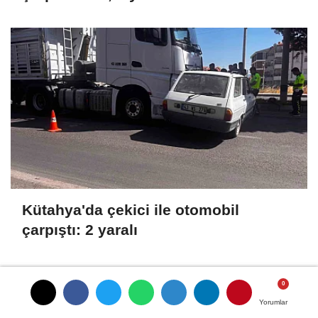
Kütahya'da çekici ile otomobil
çarpıştı: 2 yaralı
SON HABERLER
Yorumlar
Yorumlar