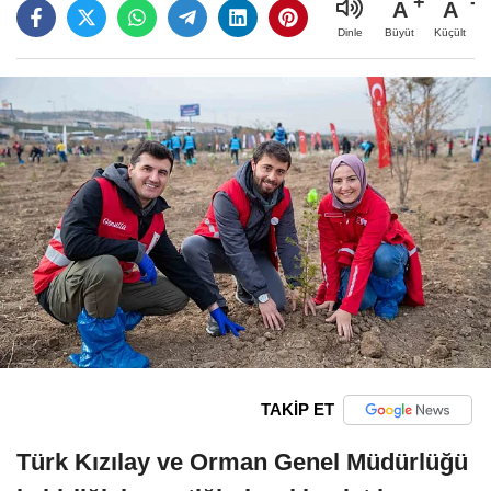
A
A
Büyüt
Küçült
Dinle
TAKİP ET
Türk Kızılay ve Orman Genel Müdürlüğü