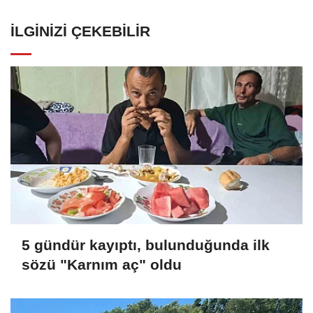
İLGINIZI ÇEKEBILIR
5 gündür kayıptı, bulunduğunda ilk
sözü "Karnım aç" oldu