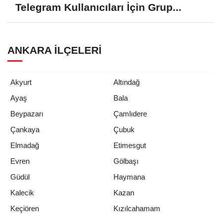
Telegram Kullanıcıları İçin Grup...
ANKARA İLÇELERI
Akyurt
Altındağ
Ayaş
Bala
Beypazarı
Çamlıdere
Çankaya
Çubuk
Elmadağ
Etimesgut
Evren
Gölbaşı
Güdül
Haymana
Kalecik
Kazan
Keçiören
Kızılcahamam