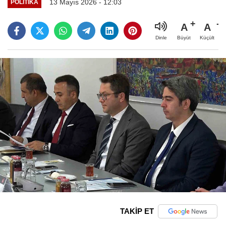
13 Mayıs 2026 - 12:03
POLITIKA
A
A
Büyüt
Küçült
Dinle
TAKİP ET