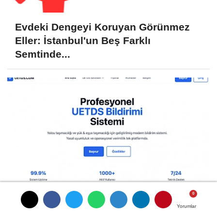
Evdeki Dengeyi Koruyan Görünmez
Eller: İstanbul'un Beş Farklı
Semtinde...
UETDS Bildirimlerinde Zaman Kaybı
Yorumlar
Yorumlar
Yorumlar
Bitiyor: Taşımacılık Firmaları...