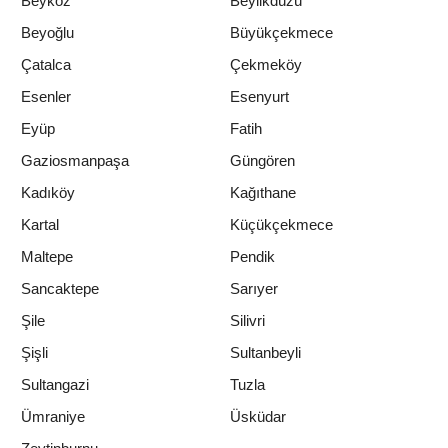
Beykoz
Beylikdüzü
Beyoğlu
Büyükçekmece
Çatalca
Çekmeköy
Esenler
Esenyurt
Eyüp
Fatih
Gaziosmanpaşa
Güngören
Kadıköy
Kağıthane
Kartal
Küçükçekmece
Maltepe
Pendik
Sancaktepe
Sarıyer
Şile
Silivri
Şişli
Sultanbeyli
Sultangazi
Tuzla
Ümraniye
Üsküdar