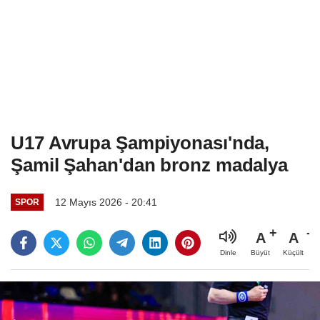
U17 Avrupa Şampiyonası'nda,
Şamil Şahan'dan bronz madalya
12 Mayıs 2026 - 20:41
SPOR
A
A
Büyüt
Küçült
Dinle