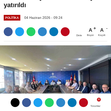
yatırıldı
04 Haziran 2026 - 09:24
POLITIKA
A
A
Büyüt
Küçült
Dinle
Yorumlar
Yorumlar