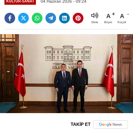
04 Haziran 2026 - 09:24
KÜLTÜR-SANAT
A
A
Büyüt
Küçült
Dinle
TAKİP ET