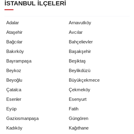
İSTANBUL İLÇELERI
Adalar
Arnavutköy
Ataşehir
Avcılar
Bağcılar
Bahçelievler
Bakırköy
Başakşehir
Bayrampaşa
Beşiktaş
Beykoz
Beylikdüzü
Beyoğlu
Büyükçekmece
Çatalca
Çekmeköy
Esenler
Esenyurt
Eyüp
Fatih
Gaziosmanpaşa
Güngören
Kadıköy
Kağıthane