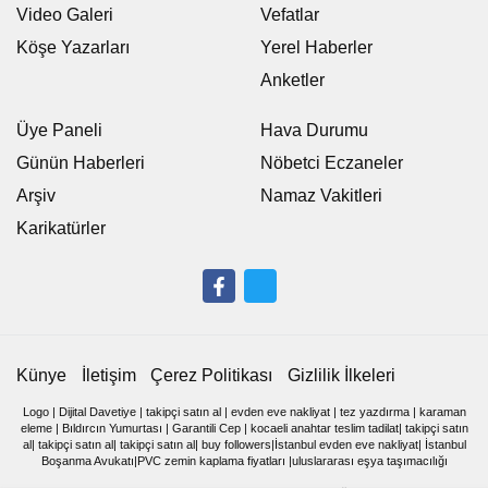
Video Galeri
Vefatlar
Köşe Yazarları
Yerel Haberler
Anketler
Üye Paneli
Hava Durumu
Günün Haberleri
Nöbetci Eczaneler
Arşiv
Namaz Vakitleri
Karikatürler
Künye
İletişim
Çerez Politikası
Gizlilik İlkeleri
Logo
|
Dijital Davetiye
|
takipçi satın al
|
evden eve nakliyat
|
tez yazdırma
|
karaman
eleme
|
Bıldırcın Yumurtası
|
Garantili Cep
|
kocaeli anahtar teslim tadilat
|
takipçi satın
al
|
takipçi satın al
|
takipçi satın al
|
buy followers
|
İstanbul evden eve nakliyat
|
İstanbul
Boşanma Avukatı
|
PVC zemin kaplama fiyatları
|
uluslararası eşya taşımacılığı