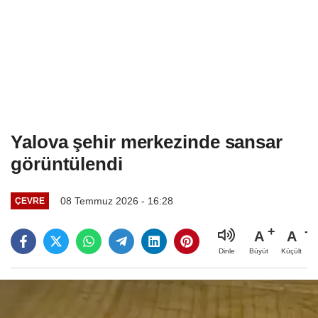
Yalova şehir merkezinde sansar
görüntülendi
08 Temmuz 2026 - 16:28
ÇEVRE
A
A
Büyüt
Küçült
Dinle