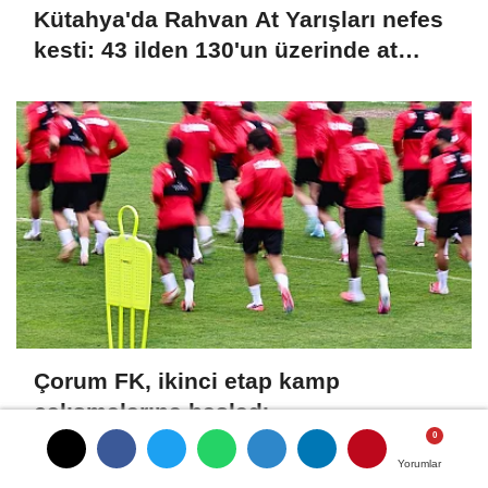
Kütahya'da Rahvan At Yarışları nefes
kesti: 43 ilden 130'un üzerinde at
şampiyonluk için koştu
Çorum FK, ikinci etap kamp
çalışmalarına başladı
Yorumlar
Yorumlar