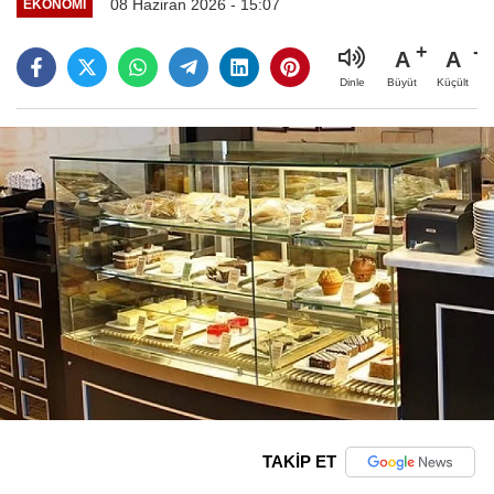
08 Haziran 2026 - 15:07
EKONOMI
A
A
Büyüt
Küçült
Dinle
TAKİP ET