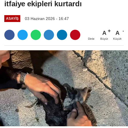
itfaiye ekipleri kurtardı
03 Haziran 2026 - 16:47
ASAYIŞ
A
A
Büyüt
Küçült
Dinle