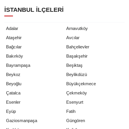
İSTANBUL İLÇELERI
Adalar
Arnavutköy
Ataşehir
Avcılar
Bağcılar
Bahçelievler
Bakırköy
Başakşehir
Bayrampaşa
Beşiktaş
Beykoz
Beylikdüzü
Beyoğlu
Büyükçekmece
Çatalca
Çekmeköy
Esenler
Esenyurt
Eyüp
Fatih
Gaziosmanpaşa
Güngören