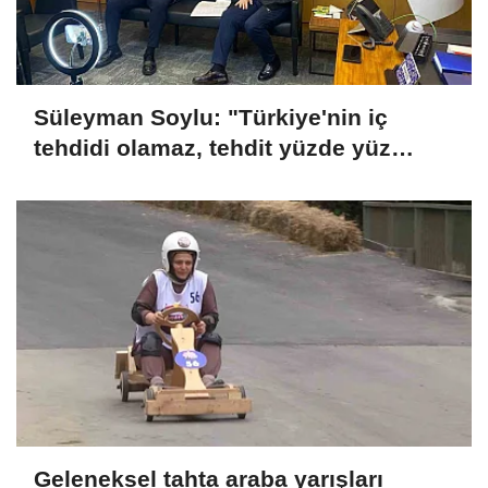
Süleyman Soylu: "Türkiye'nin iç
tehdidi olamaz, tehdit yüzde yüz
dışarıdadır"
Geleneksel tahta araba yarışları