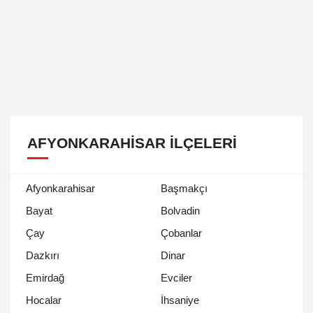
AFYONKARAHISAR İLÇELERI
Afyonkarahisar
Başmakçı
Bayat
Bolvadin
Çay
Çobanlar
Dazkırı
Dinar
Emirdağ
Evciler
Hocalar
İhsaniye