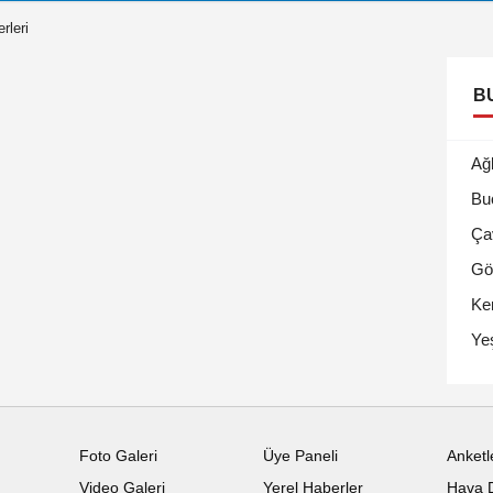
rleri
B
Ağ
Bu
Ça
Gö
Ke
Ye
Foto Galeri
Üye Paneli
Anketl
Video Galeri
Yerel Haberler
Hava 