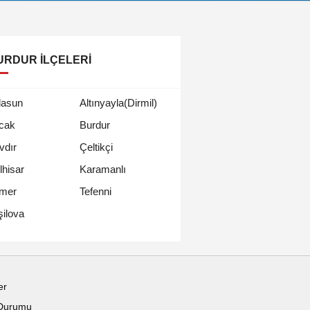
URDUR İLÇELERI
lasun
Altınyayla(Dirmil)
cak
Burdur
vdır
Çeltikçi
lhisar
Karamanlı
mer
Tefenni
şilova
er
Durumu