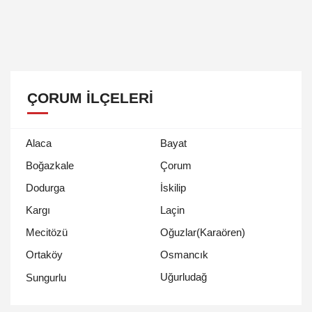
ÇORUM İLÇELERI
Alaca
Bayat
Boğazkale
Çorum
Dodurga
İskilip
Kargı
Laçin
Mecitözü
Oğuzlar(Karaören)
Ortaköy
Osmancık
Uğurludağ
Sungurlu