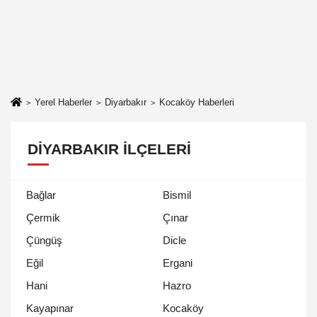
Yerel Haberler
Diyarbakır
Kocaköy Haberleri
DIYARBAKIR İLÇELERI
Bağlar
Bismil
Çermik
Çınar
Çüngüş
Dicle
Eğil
Ergani
Hani
Hazro
Kayapınar
Kocaköy