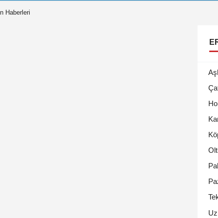
n Haberleri
E
Aş
Ça
Ho
Ka
Kö
Olt
Pa
Pa
Te
Uz