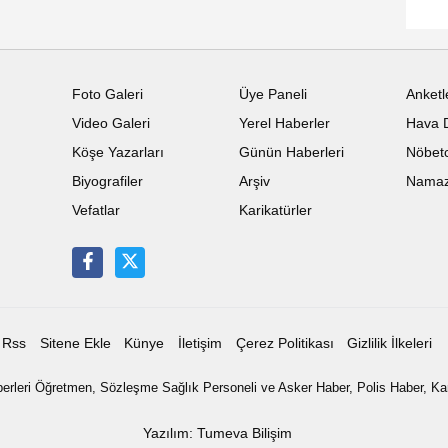
Foto Galeri
Üye Paneli
Anketl
Video Galeri
Yerel Haberler
Hava 
Köşe Yazarları
Günün Haberleri
Nöbetc
Biyografiler
Arşiv
Namaz 
Vefatlar
Karikatürler
Rss
Sitene Ekle
Künye
İletişim
Çerez Politikası
Gizlilik İlkeleri
leri Öğretmen, Sözleşme Sağlık Personeli ve Asker Haber, Polis Haber, K
Yazılım: Tumeva Bilişim