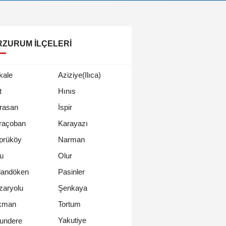
RZURUM İLÇELERI
kale
Aziziye(Ilıca)
t
Hınıs
rasan
İspir
raçoban
Karayazı
prüköy
Narman
u
Olur
landöken
Pasinler
zaryolu
Şenkaya
kman
Tortum
Yakutiye
undere