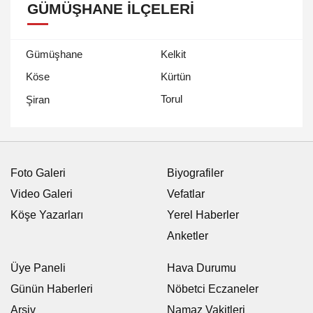
GÜMÜŞHANE İLÇELERI
Gümüşhane
Kelkit
Köse
Kürtün
Torul
Şiran
Foto Galeri
Biyografiler
Video Galeri
Vefatlar
Köşe Yazarları
Yerel Haberler
Anketler
Üye Paneli
Hava Durumu
Günün Haberleri
Nöbetci Eczaneler
Arşiv
Namaz Vakitleri