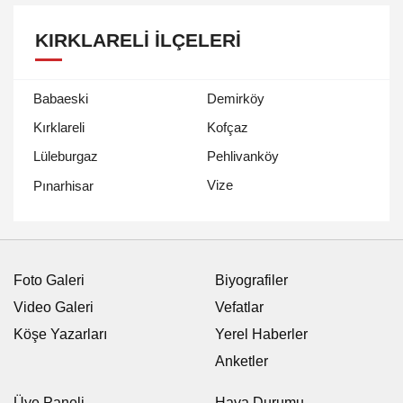
KIRKLARELI İLÇELERI
Babaeski
Demirköy
Kırklareli
Kofçaz
Lüleburgaz
Pehlivanköy
Vize
Pınarhisar
Foto Galeri
Biyografiler
Video Galeri
Vefatlar
Köşe Yazarları
Yerel Haberler
Anketler
Üye Paneli
Hava Durumu