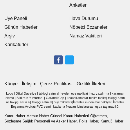
Anketler
Üye Paneli
Hava Durumu
Günün Haberleri
Nöbetci Eczaneler
Arşiv
Namaz Vakitleri
Karikatürler
Künye
İletişim
Çerez Politikası
Gizlilik İlkeleri
Logo
|
Dijital Davetiye
|
takipçi satın al
|
evden eve nakliyat
|
tez yazdırma
|
karaman
eleme
|
Bıldırcın Yumurtası
|
Garantili Cep
|
kocaeli anahtar teslim tadilat
|
takipçi satın
al
|
takipçi satın al
|
takipçi satın al
|
buy followers
|
İstanbul evden eve nakliyat
|
İstanbul
Boşanma Avukatı
|
PVC zemin kaplama fiyatları
|
uluslararası eşya taşımacılığı
Kamu Haber Memur Haber Güncel Kamu Haberleri Öğretmen,
Sözleşme Sağlık Personeli ve Asker Haber, Polis Haber, Kamu3 Haber