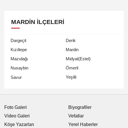
MARDIN İLÇELERI
Dargeçit
Derik
Kızıltepe
Mardin
Mazıdağı
Midyat(Estel)
Nusaybin
Ömerli
Yeşilli
Savur
Foto Galeri
Biyografiler
Video Galeri
Vefatlar
Köşe Yazarları
Yerel Haberler