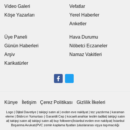
Video Galeri
Vefatlar
Köşe Yazarları
Yerel Haberler
Anketler
Üye Paneli
Hava Durumu
Günün Haberleri
Nöbetci Eczaneler
Arşiv
Namaz Vakitleri
Karikatürler
Künye
İletişim
Çerez Politikası
Gizlilik İlkeleri
Logo
|
Dijital Davetiye
|
takipçi satın al
|
evden eve nakliyat
|
tez yazdırma
|
karaman
eleme
|
Bıldırcın Yumurtası
|
Garantili Cep
|
kocaeli anahtar teslim tadilat
|
takipçi satın
al
|
takipçi satın al
|
takipçi satın al
|
buy followers
|
İstanbul evden eve nakliyat
|
İstanbul
Boşanma Avukatı
|
PVC zemin kaplama fiyatları
|
uluslararası eşya taşımacılığı