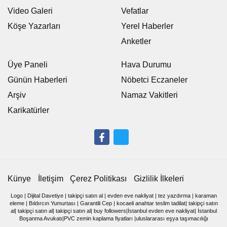
Video Galeri
Vefatlar
Köşe Yazarları
Yerel Haberler
Anketler
Üye Paneli
Hava Durumu
Günün Haberleri
Nöbetci Eczaneler
Arşiv
Namaz Vakitleri
Karikatürler
Künye
İletişim
Çerez Politikası
Gizlilik İlkeleri
Logo
|
Dijital Davetiye
|
takipçi satın al
|
evden eve nakliyat
|
tez yazdırma
|
karaman
eleme
|
Bıldırcın Yumurtası
|
Garantili Cep
|
kocaeli anahtar teslim tadilat
|
takipçi satın
al
|
takipçi satın al
|
takipçi satın al
|
buy followers
|
İstanbul evden eve nakliyat
|
İstanbul
Boşanma Avukatı
|
PVC zemin kaplama fiyatları
|
uluslararası eşya taşımacılığı