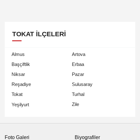
TOKAT İLÇELERI
Almus
Artova
Başçiftlik
Erbaa
Niksar
Pazar
Reşadiye
Sulusaray
Tokat
Turhal
Zile
Yeşilyurt
Foto Galeri
Biyografiler