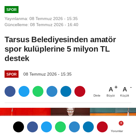
SPOR
Yayınlanma: 08 Temmuz 2026 - 15:35
Güncelleme: 08 Temmuz 2026 - 16:40
Tarsus Belediyesinden amatör
spor kulüplerine 5 milyon TL
destek
08 Temmuz 2026 - 15:35
SPOR
A
A
Büyüt
Küçült
Dinle
Yorumlar
Yorumlar