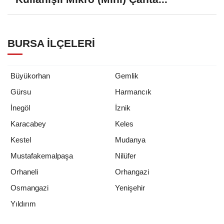
BURSA İLÇELERI
Büyükorhan
Gemlik
Gürsu
Harmancık
İnegöl
İznik
Karacabey
Keles
Kestel
Mudanya
Mustafakemalpaşa
Nilüfer
Orhaneli
Orhangazi
Osmangazi
Yenişehir
Yıldırım