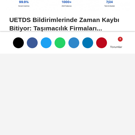
UETDS Bildirimlerinde Zaman Kaybı
Bitiyor: Taşımacılık Firmaları...
Yorumlar
Yorumlar
Telegram Grupları Nasıl Bulunur?:
Telegram Kullanıcıları İçin Grup...