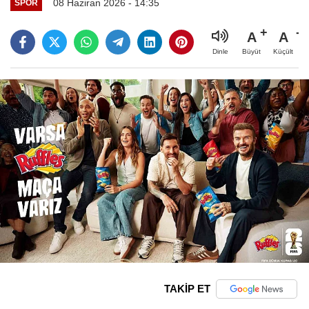
08 Haziran 2026 - 14:35
SPOR
A
A
Büyüt
Küçült
Dinle
TAKİP ET