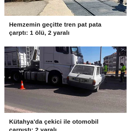
Hemzemin geçitte tren pat pata
çarptı: 1 ölü, 2 yaralı
Kütahya'da çekici ile otomobil
çarpıştı: 2 yaralı