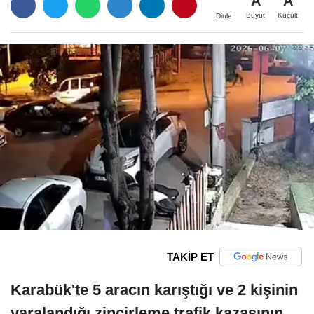
A
A
Büyüt
Küçült
Dinle
TAKİP ET
Karabük'te 5 aracın karıştığı ve 2 kişinin
yaralandığı zincirleme trafik kazasının