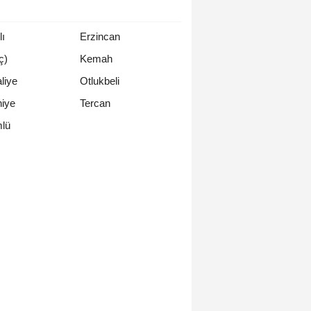
lı
Erzincan
ıç)
Kemah
liye
Otlukbeli
iye
Tercan
lü