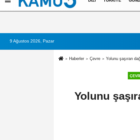
DIZI
TÜRKIYE
GÜN
Künye
İletişim
Çerez Politikası
Gizlilik İlkeleri
9 Ağustos 2026, Pazar
Haberler
Çevre
Yolunu şaşıran dağ
ÇEV
Yolunu şaşır