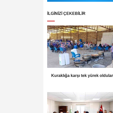
İLGINIZI ÇEKEBILIR
Kuraklığa karşı tek yürek oldular