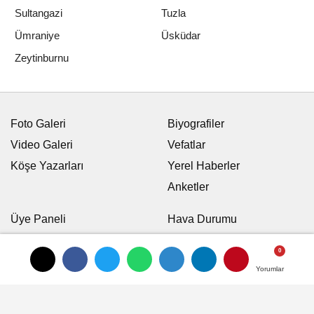
Sultangazi
Tuzla
Ümraniye
Üsküdar
Zeytinburnu
Foto Galeri
Biyografiler
Video Galeri
Vefatlar
Köşe Yazarları
Yerel Haberler
Anketler
Üye Paneli
Hava Durumu
Günün Haberleri
Nöbetci Eczaneler
Arşiv
Namaz Vakitleri
Yorumlar
Yorumlar
Karikatürler