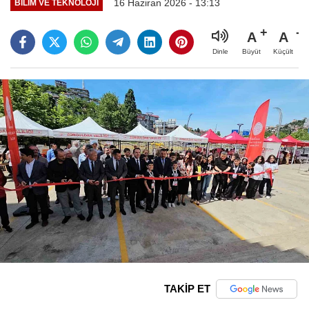
16 Haziran 2026 - 13:13
BILIM VE TEKNOLOJI
A
A
Büyüt
Küçült
Dinle
TAKİP ET