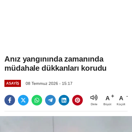
Anız yangınında zamanında
müdahale dükkanları korudu
08 Temmuz 2026 - 15:17
ASAYIŞ
A
A
Büyüt
Küçült
Dinle