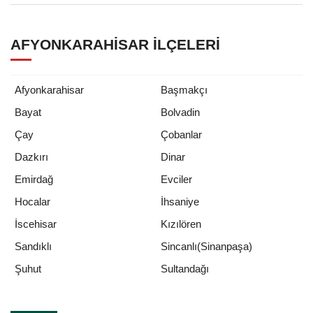
AFYONKARAHISAR İLÇELERI
Afyonkarahisar
Başmakçı
Bayat
Bolvadin
Çay
Çobanlar
Dazkırı
Dinar
Emirdağ
Evciler
Hocalar
İhsaniye
İscehisar
Kızılören
Sandıklı
Sincanlı(Sinanpaşa)
Sultandağı
Şuhut