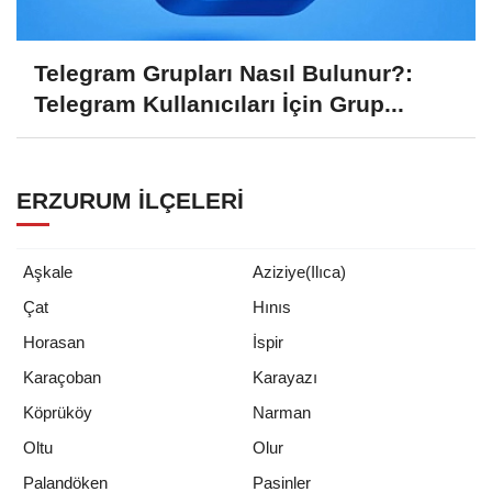
Telegram Grupları Nasıl Bulunur?:
Telegram Kullanıcıları İçin Grup...
ERZURUM İLÇELERI
Aşkale
Aziziye(Ilıca)
Çat
Hınıs
Horasan
İspir
Karaçoban
Karayazı
Köprüköy
Narman
Oltu
Olur
Palandöken
Pasinler