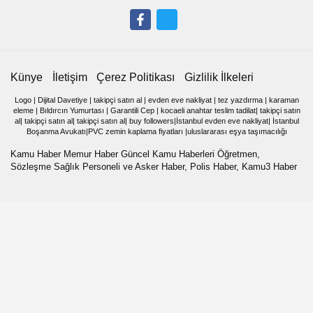
Künye
İletişim
Çerez Politikası
Gizlilik İlkeleri
Logo
|
Dijital Davetiye
|
takipçi satın al
|
evden eve nakliyat
|
tez yazdırma
|
karaman
eleme
|
Bıldırcın Yumurtası
|
Garantili Cep
|
kocaeli anahtar teslim tadilat
|
takipçi satın
al
|
takipçi satın al
|
takipçi satın al
|
buy followers
|
İstanbul evden eve nakliyat
|
İstanbul
Boşanma Avukatı
|
PVC zemin kaplama fiyatları
|
uluslararası eşya taşımacılığı
Kamu Haber Memur Haber Güncel Kamu Haberleri Öğretmen,
Sözleşme Sağlık Personeli ve Asker Haber, Polis Haber, Kamu3 Haber