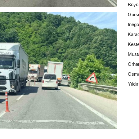
Büyü
Gürs
İnegö
Kara
Keste
Must
Orhan
Osma
Yıldı