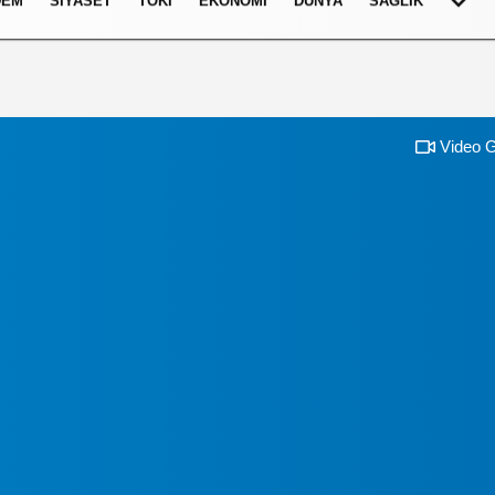
DEM
SIYASET
TOKI
EKONOMI
DÜNYA
SAĞLIK
Video G