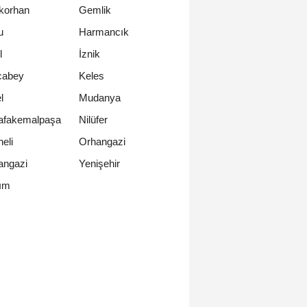
korhan
Gemlik
u
Harmancık
l
İznik
cabey
Keles
l
Mudanya
afakemalpaşa
Nilüfer
eli
Orhangazi
ngazi
Yenişehir
rım