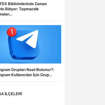
DS Bildirimlerinde Zaman
bı Bitiyor: Taşımacılık
aları...
egram Grupları Nasıl Bulunur?:
egram Kullanıcıları İçin Grup...
A İLÇELERI