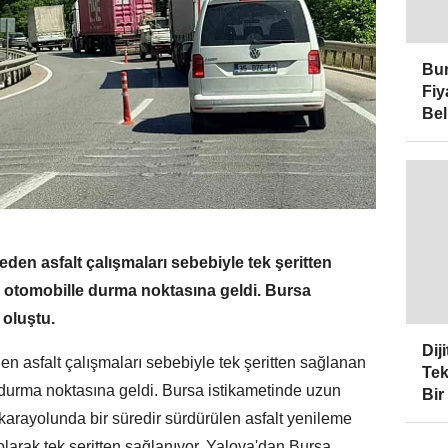
Bur
Fiy
Bel
en asfalt çalışmaları sebebiyle tek şeritten
ir otomobille durma noktasına geldi. Bursa
 oluştu.
Dij
 asfalt çalışmaları sebebiyle tek şeritten sağlanan
Tek
le durma noktasına geldi. Bursa istikametinde uzun
Bir
karayolunda bir süredir sürdürülen asfalt yenileme
 olarak tek şeritten sağlanıyor. Yalova'dan Bursa