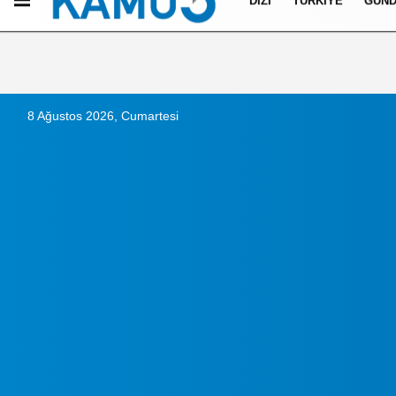
DIZI
TÜRKIYE
GÜN
Künye
İletişim
Çerez Politikası
Gizlilik İlkeleri
8 Ağustos 2026, Cumartesi