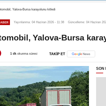
tomobil, Yalova-Bursa karayolunu kitledi
Yayınlanma: 04 Haziran 2026 - 11:38
Güncelleme: 04 Haziran 202
HABER
tomobil, Yalova-Bursa karay
1 dk
okunma süresi
TAKİP ET
SON