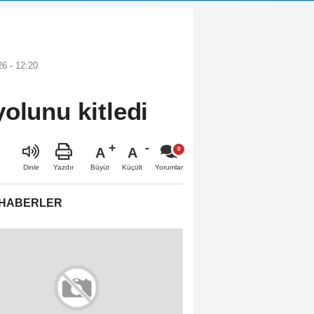
6 - 12:20
olunu kitledi
A
A
Büyüt
Küçült
Dinle
Yazdır
Yorumlar
 HABERLER