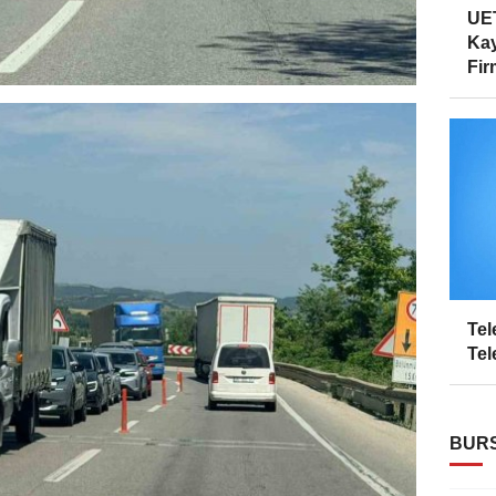
UET
Kay
Firm
Tel
Tel
BURS