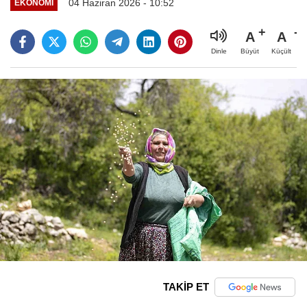
04 Haziran 2026 - 10:52
EKONOMI
A
A
Büyüt
Küçült
Dinle
TAKİP ET