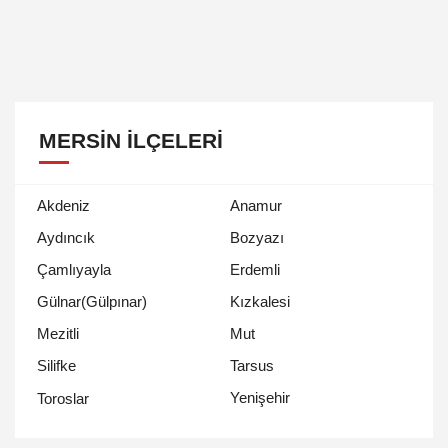
MERSIN İLÇELERI
Akdeniz
Anamur
Aydıncık
Bozyazı
Çamlıyayla
Erdemli
Gülnar(Gülpınar)
Kızkalesi
Mezitli
Mut
Silifke
Tarsus
Yenişehir
Toroslar