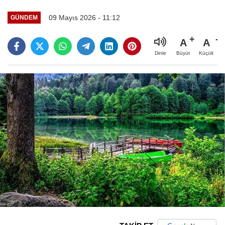
09 Mayıs 2026 - 11:12
GÜNDEM
A
A
Büyüt
Küçült
Dinle