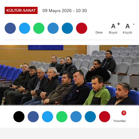
09 Mayıs 2026 - 10:30
KÜLTÜR-SANAT
A
A
Büyüt
Küçült
Dinle
Yorumlar
Yorumlar