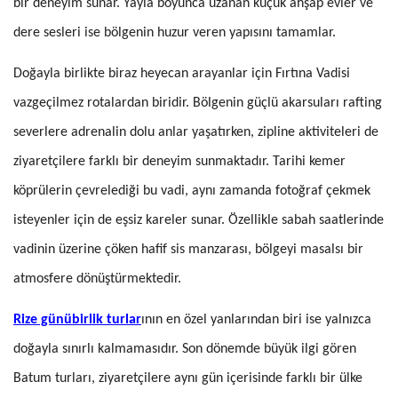
bir deneyim sunar. Yayla boyunca uzanan küçük ahşap evler ve
dere sesleri ise bölgenin huzur veren yapısını tamamlar.
Doğayla birlikte biraz heyecan arayanlar için Fırtına Vadisi
vazgeçilmez rotalardan biridir. Bölgenin güçlü akarsuları rafting
severlere adrenalin dolu anlar yaşatırken, zipline aktiviteleri de
ziyaretçilere farklı bir deneyim sunmaktadır. Tarihi kemer
köprülerin çevrelediği bu vadi, aynı zamanda fotoğraf çekmek
isteyenler için de eşsiz kareler sunar. Özellikle sabah saatlerinde
vadinin üzerine çöken hafif sis manzarası, bölgeyi masalsı bir
atmosfere dönüştürmektedir.
Rize günübirlik turlar
ının en özel yanlarından biri ise yalnızca
doğayla sınırlı kalmamasıdır. Son dönemde büyük ilgi gören
Batum turları, ziyaretçilere aynı gün içerisinde farklı bir ülke