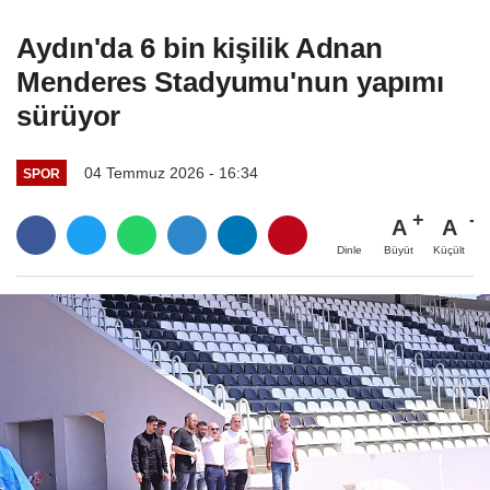
Aydın'da 6 bin kişilik Adnan
Menderes Stadyumu'nun yapımı
sürüyor
04 Temmuz 2026 - 16:34
SPOR
A
A
Büyüt
Küçült
Dinle