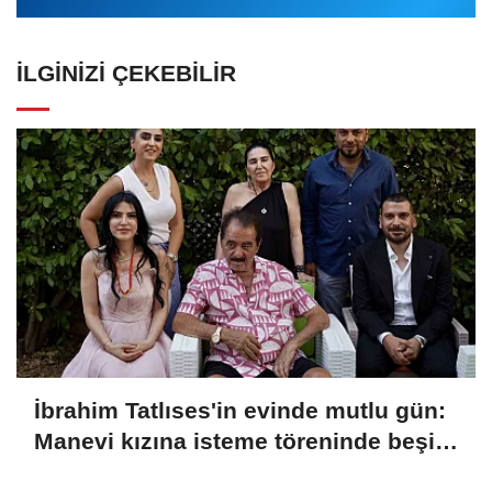
İLGINIZI ÇEKEBILIR
İbrahim Tatlıses'in evinde mutlu gün:
Manevi kızına isteme töreninde beşi
bir yerde taktı