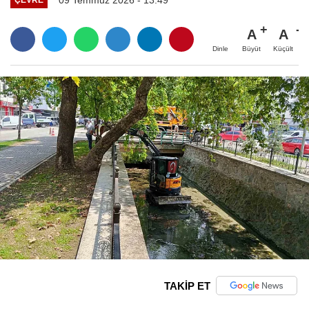
A
A
Büyüt
Küçült
Dinle
TAKİP ET