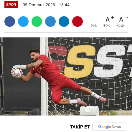
09 Temmuz 2026 - 13:44
SPOR
A
A
Büyüt
Küçült
Dinle
TAKİP ET