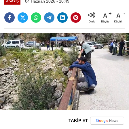
04 Haziran 2026 - 10:49
ASAYIŞ
A
A
Büyüt
Küçült
Dinle
TAKİP ET