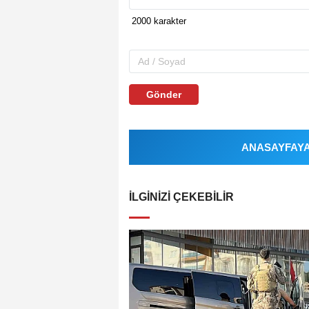
Gönder
ANASAYFAYA 
İLGINIZI ÇEKEBILIR