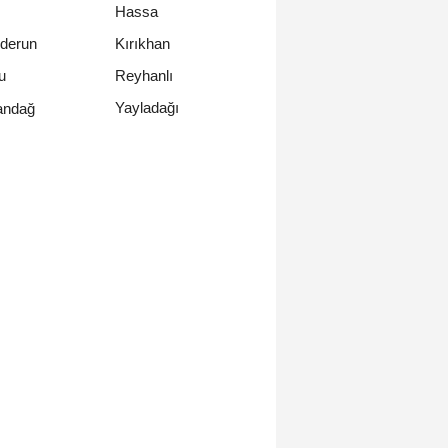
Hassa
nderun
Kırıkhan
u
Reyhanlı
Yayladağı
ndağ