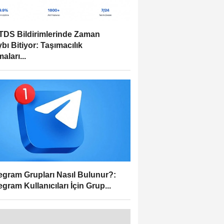
DS Bildirimlerinde Zaman
bı Bitiyor: Taşımacılık
aları...
egram Grupları Nasıl Bulunur?:
egram Kullanıcıları İçin Grup...