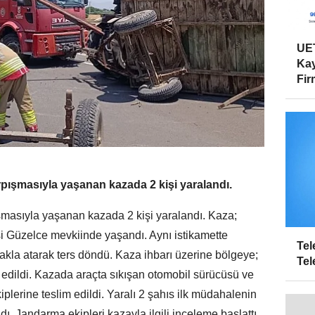
UET
Kay
Firm
pışmasıyla yaşanan kazada 2 kişi yaralandı.
şmasıyla yaşanan kazada 2 kişi yaralandı. Kaza;
si Güzelce mevkiinde yaşandı. Aynı istikamette
Tel
 takla atarak ters döndü. Kaza ihbarı üzerine bölgeye;
Tel
k edildi. Kazada araçta sıkışan otomobil sürücüsü ve
kiplerine teslim edildi. Yaralı 2 şahıs ilk müdahalenin
ı. Jandarma ekipleri kazayla ilgili inceleme başlattı.