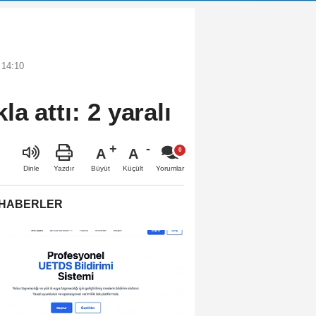
 14:10
a attı: 2 yaralı
A
A
Büyüt
Küçült
Dinle
Yazdır
Yorumlar
 HABERLER