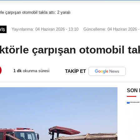
rle çarpışan otomobil takla attı: 2 yaralı
Yayınlanma: 04 Haziran 2026 - 13:10
Güncelleme: 04 Haziran 2026 -
YIŞ
ktörle çarpışan otomobil takl
1 dk
okunma süresi
TAKİP ET
SON