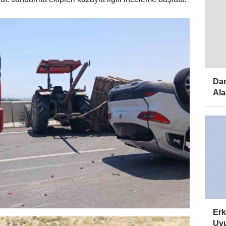
Dam
Ala
Erk
Uyu