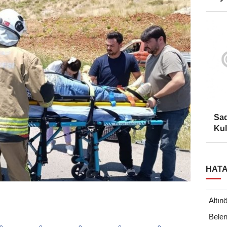
Sad
Kul
HATA
Altın
Bele