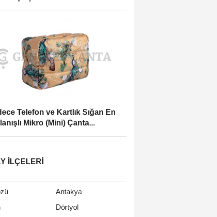
ece Telefon ve Kartlık Sığan En
lanışlı Mikro (Mini) Çanta...
Y İLÇELERI
özü
Antakya
n
Dörtyol