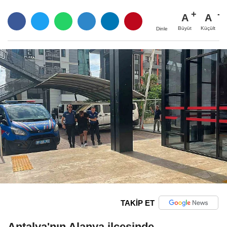
A
A
Büyüt
Küçült
Dinle
TAKİP ET
Antalya'nın Alanya ilçesinde