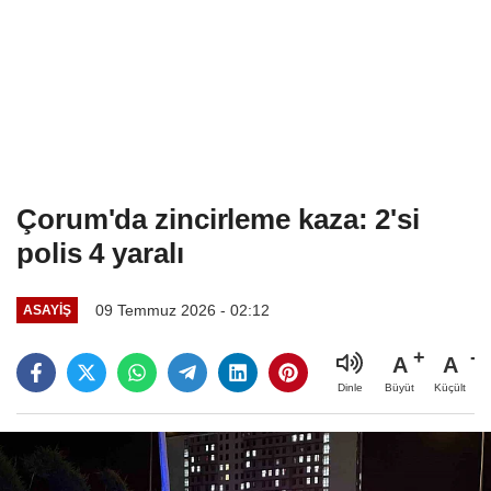
Çorum'da zincirleme kaza: 2'si
polis 4 yaralı
09 Temmuz 2026 - 02:12
ASAYIŞ
A
A
Büyüt
Küçült
Dinle