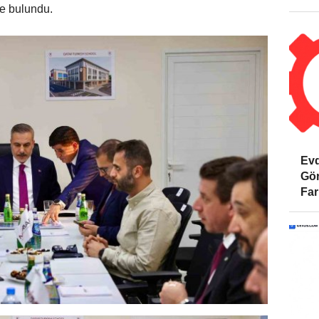
de bulundu.
Evd
Gör
Far