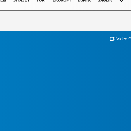
DEM
SIYASET
TOKI
EKONOMI
DÜNYA
SAĞLIK
Video G