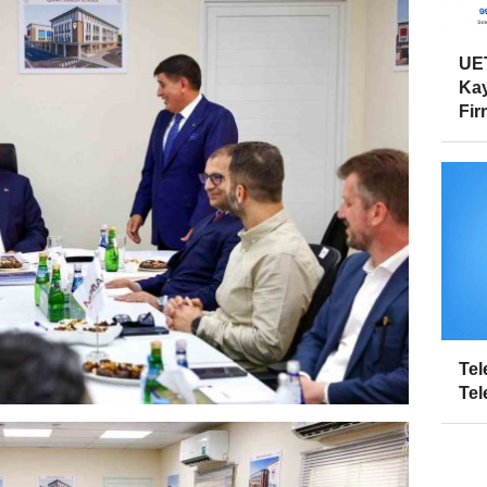
UET
Kay
Firm
Tel
Tel