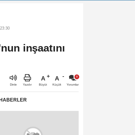
 23:30
'nun inşaatını
A
A
Büyüt
Küçült
Dinle
Yazdır
Yorumlar
 HABERLER