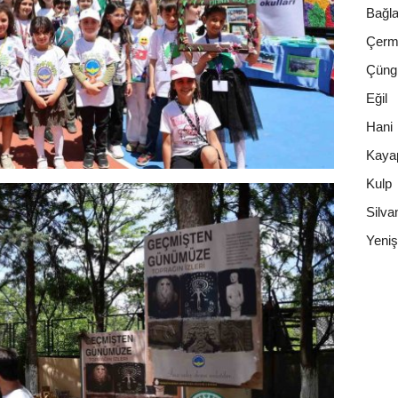
Bağla
Çerm
Çüng
Eğil
Hani
Kaya
Kulp
Silva
Yeniş