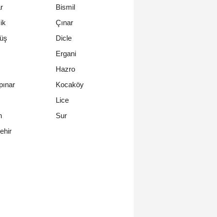
r
Bismil
ik
Çınar
üş
Dicle
Ergani
Hazro
pınar
Kocaköy
Lice
n
Sur
ehir