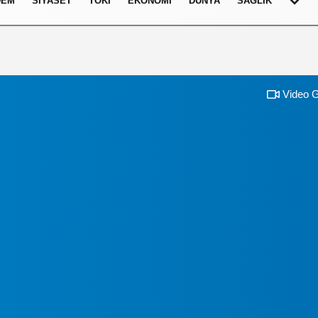
DEM
SIYASET
TOKI
EKONOMI
DÜNYA
SAĞLIK
Video G