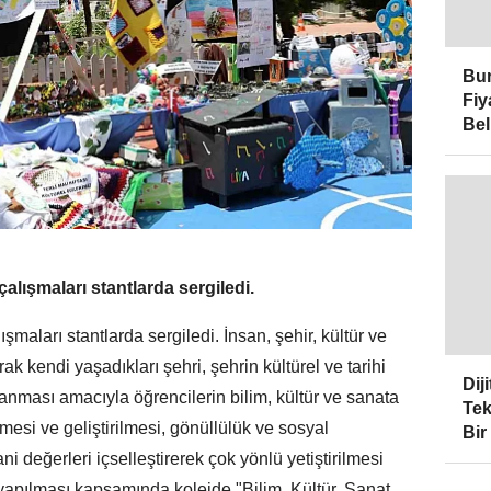
Bur
Fiy
Bel
çalışmaları stantlarda sergiledi.
ışmaları stantlarda sergiledi. İnsan, şehir, kültür ve
ak kendi yaşadıkları şehri, şehrin kültürel ve tarihi
Dij
nması amacıyla öğrencilerin bilim, kültür ve sanata
Tek
lmesi ve geliştirilmesi, gönüllülük ve sosyal
Bir
ni değerleri içselleştirerek çok yönlü yetiştirilmesi
n yapılması kapsamında kolejde "Bilim, Kültür, Sanat