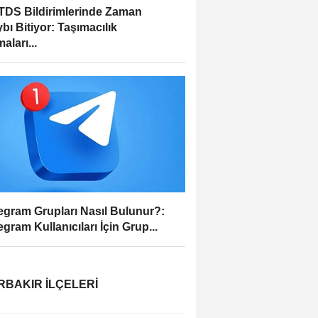
DS Bildirimlerinde Zaman
bı Bitiyor: Taşımacılık
aları...
egram Grupları Nasıl Bulunur?:
egram Kullanıcıları İçin Grup...
RBAKIR İLÇELERI