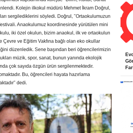
zenlendi. Kolejin ilkokul müdürü Mehmet İkram Doğrul,
rı sergilediklerini söyledi. Doğrul, "Ortaokulumuzun
 festivali. Anaokulumuz koordinesinde yürütülen mini
okulu, iki özel okulun, bizim anaokul, ilk ve ortaokulun
e Çevre ve Eğitim Vakfına bağlı olan eko okullar
ğini düzenledik. Sene başından beri öğrencilerimizin
Evd
kları müzik, spor, sanat, bunun yanında ekolojik
Gör
ında çok sayıda özgün ürün sergilenmektedir.
Far
apmaktadır. Bu, öğrencileri hayata hazırlama
ktadır" dedi.