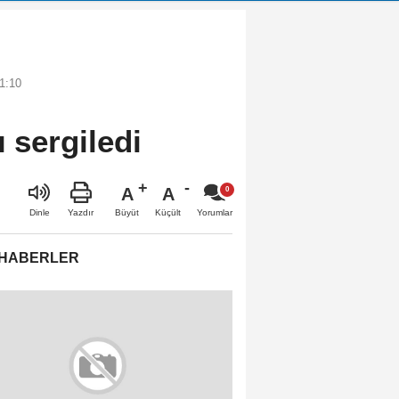
1:10
 sergiledi
A
A
Büyüt
Küçült
Dinle
Yazdır
Yorumlar
 HABERLER