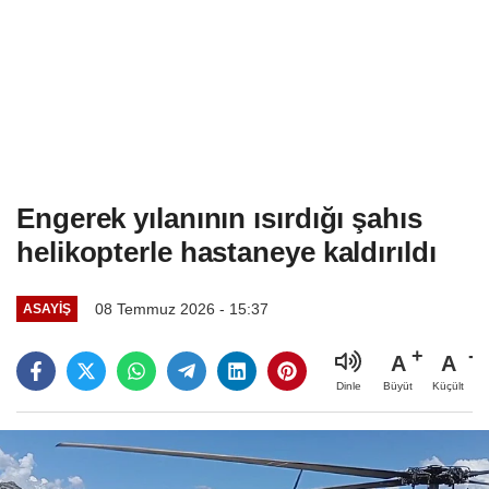
Engerek yılanının ısırdığı şahıs
helikopterle hastaneye kaldırıldı
08 Temmuz 2026 - 15:37
ASAYIŞ
A
A
Büyüt
Küçült
Dinle