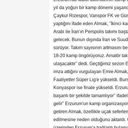
yıl da yoğun bir kamp dönemi yaşandı
Çaykur Rizespor, Vanspor FK ve Gür
yaptığını ifade eden Almak, "İkinci 
Arabi ile İran'ın Perspolis takımı ba
gelecek. Bunun dışında İran ve Suudi
sürüyor. Takım sayısının artmasını be
18-20 kamp öngörüyoruz. Amatör takım
ulaşacaktır" dedi. Geçtiğimiz sezon
imza attığını vurgulayan Emre Almak
Faaliyetler Süper Lig'e yükseldi. B
Konyaspor ise finale yükseldi. Erz
başarılı bir şekilde tamamlıyor" ifade
gelir" Erzurum'un kamp organizasyon
getiren Almak, özellikle uçak seferler
edilmesine neden olduğunu aktardı. C
üzerinden Erzurum'a bağlantı bulamadı