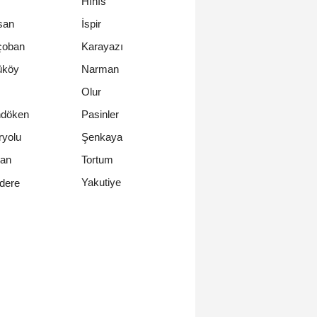
Hınıs
san
İspir
çoban
Karayazı
üköy
Narman
Olur
ndöken
Pasinler
ryolu
Şenkaya
an
Tortum
Yakutiye
dere