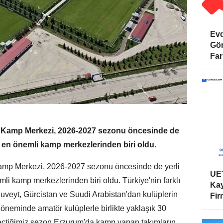
Evd
Gör
Far
a Kamp Merkezi, 2026-2027 sezonu öncesinde de
in en önemli kamp merkezlerinden biri oldu.
amp Merkezi, 2026-2027 sezonu öncesinde de yerli
UET
mli kamp merkezlerinden biri oldu. Türkiye'nin farklı
Kay
 Kuveyt, Gürcistan ve Suudi Arabistan'dan kulüplerin
Firm
döneminde amatör kulüplerle birlikte yaklaşık 30
eçtiğimiz sezon Erzurum'da kamp yapan takımların