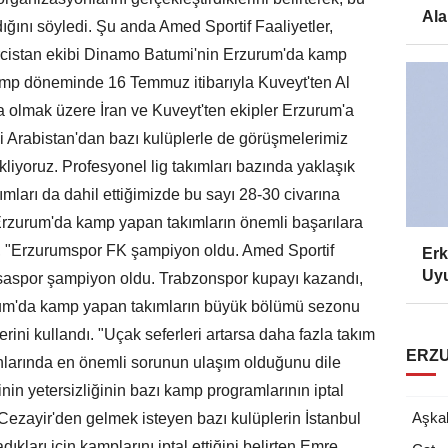
Ala
ğını söyledi. Şu anda Amed Sportif Faaliyetler,
cistan ekibi Dinamo Batumi'nin Erzurum'da kamp
kamp döneminde 16 Temmuz itibarıyla Kuveyt'ten Al
şta olmak üzere İran ve Kuveyt'ten ekipler Erzurum'a
 Arabistan'dan bazı kulüplerle de görüşmelerimiz
kliyoruz. Profesyonel lig takımları bazında yaklaşık
ları da dahil ettiğimizde bu sayı 28-30 civarına
 Erzurum'da kamp yapan takımların önemli başarılara
, "Erzurumspor FK şampiyon oldu. Amed Sportif
Erk
Uyu
ursaspor şampiyon oldu. Trabzonspor kupayı kazandı,
urum'da kamp yapan takımların büyük bölümü sezonu
lerini kullandı. "Uçak seferleri artarsa daha fazla takım
ERZU
larında en önemli sorunun ulaşım olduğunu dile
inin yetersizliğinin bazı kamp programlarının iptal
Aşka
ezayir'den gelmek isteyen bazı kulüplerin İstanbul
kları için kamplarını iptal ettiğini belirten Emre