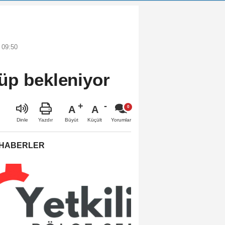
 09:50
üp bekleniyor
A
A
Büyüt
Küçült
Dinle
Yazdır
Yorumlar
 HABERLER