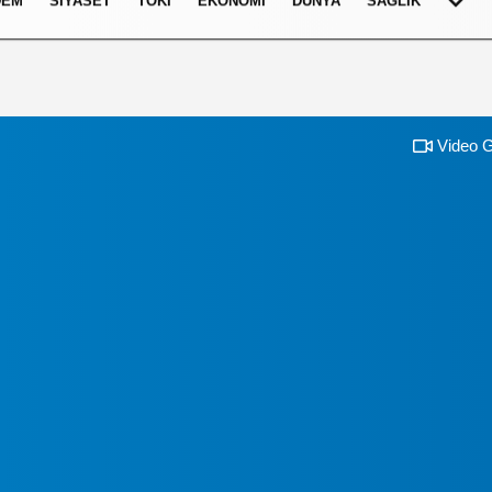
DEM
SIYASET
TOKI
EKONOMI
DÜNYA
SAĞLIK
Video G