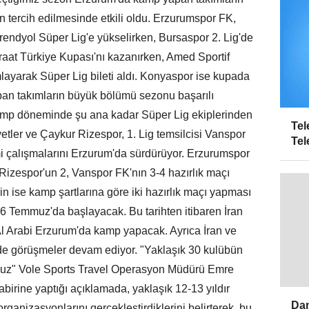
n tercih edilmesinde etkili oldu. Erzurumspor FK,
rendyol Süper Lig'e yükselirken, Bursaspor 2. Lig'de
aat Türkiye Kupası'nı kazanırken, Amed Sportif
amlayarak Süper Lig bileti aldı. Konyaspor ise kupada
pan takımların büyük bölümü sezonu başarılı
amp döneminde şu ana kadar Süper Lig ekiplerinden
Tel
tler ve Çaykur Rizespor, 1. Lig temsilcisi Vanspor
Tel
i çalışmalarını Erzurum'da sürdürüyor. Erzurumspor
izespor'un 2, Vanspor FK'nın 3-4 hazırlık maçı
in ise kamp şartlarına göre iki hazırlık maçı yapması
16 Temmuz'da başlayacak. Bu tarihten itibaren İran
 Al Arabi Erzurum'da kamp yapacak. Ayrıca İran ve
 de görüşmeler devam ediyor. "Yaklaşık 30 kulübün
ruz" Vole Sports Travel Operasyon Müdürü Emre
birine yaptığı açıklamada, yaklaşık 12-13 yıldır
Dam
rganizasyonlarını gerçekleştirdiklerini belirterek, bu