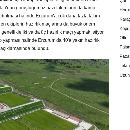
Çat
tan'dan görüştüğümüz bazı takımların da kamp
Hora
 artırılması halinde Erzurum'a çok daha fazla takım
Kara
elen ekiplerin hazırlık maçlarına da büyük önem
Köpr
genellikle iki ya da üç hazırlık maçı yapmak istiyor.
Oltu
p yapması halinde Erzurum'da 40'a yakın hazırlık
Pala
 açıklamasında bulundu.
Paza
Tekm
Uzun