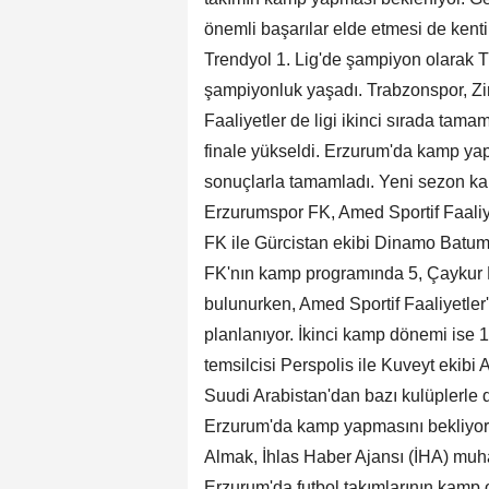
önemli başarılar elde etmesi de kenti
Trendyol 1. Lig'de şampiyon olarak T
şampiyonluk yaşadı. Trabzonspor, Zir
Faaliyetler de ligi ikinci sırada tam
finale yükseldi. Erzurum'da kamp ya
sonuçlarla tamamladı. Yeni sezon k
Erzurumspor FK, Amed Sportif Faaliye
FK ile Gürcistan ekibi Dinamo Batum
FK'nın kamp programında 5, Çaykur R
bulunurken, Amed Sportif Faaliyetler'
planlanıyor. İkinci kamp dönemi ise 
temsilcisi Perspolis ile Kuveyt ekibi
Suudi Arabistan'dan bazı kulüplerle
Erzurum'da kamp yapmasını bekliyo
Almak, İhlas Haber Ajansı (İHA) muha
Erzurum'da futbol takımlarının kamp o