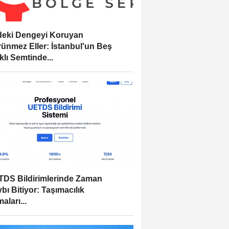
eki Dengeyi Koruyan
ünmez Eller: İstanbul'un Beş
klı Semtinde...
DS Bildirimlerinde Zaman
bı Bitiyor: Taşımacılık
aları...