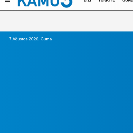
DIZI
TÜRKIYE
GÜN
Künye
İletişim
Çerez Politikası
Gizlilik İlkeleri
7 Ağustos 2026, Cuma