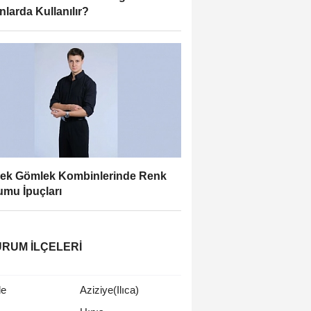
nlarda Kullanılır?
ek Gömlek Kombinlerinde Renk
mu İpuçları
RUM İLÇELERI
le
Aziziye(Ilıca)