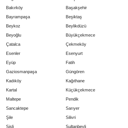
Bakırköy
Başakşehir
Bayrampaşa
Beşiktaş
Beykoz
Beylikdüzü
Beyoğlu
Büyükçekmece
Çatalca
Çekmeköy
Esenler
Esenyurt
Eyüp
Fatih
Gaziosmanpaşa
Güngören
Kadıköy
Kağıthane
Kartal
Küçükçekmece
Maltepe
Pendik
Sancaktepe
Sarıyer
Şile
Silivri
Şişli
Sultanbeyli