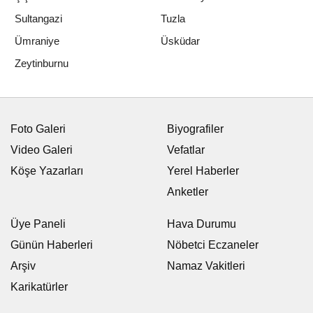
Sultangazi
Tuzla
Ümraniye
Üsküdar
Zeytinburnu
EKONOMI
Yayınlanma: 09 Temmuz 2026 - 10:01
Güncelleme: 09 Temmuz 2026 - 10:40
Bereketli sezonun ardından
çiftçiler ikinci mahsul için tarlada
09 Temmuz 2026 - 10:01
EKONOMI
A
A
Büyüt
Küçült
Dinle