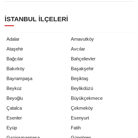
İSTANBUL İLÇELERI
Adalar
Arnavutköy
Ataşehir
Avcılar
Bağcılar
Bahçelievler
Bakırköy
Başakşehir
Bayrampaşa
Beşiktaş
Beykoz
Beylikdüzü
Beyoğlu
Büyükçekmece
Çatalca
Çekmeköy
Esenler
Esenyurt
Eyüp
Fatih
Gaziosmanpaşa
Güngören