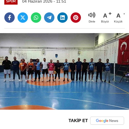
04 Haziran 2026 - 11:51
SPOR
A
A
Büyüt
Küçült
Dinle
TAKİP ET