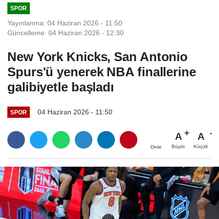
SPOR
Yayınlanma: 04 Haziran 2026 - 11:50
Güncelleme: 04 Haziran 2026 - 12:30
New York Knicks, San Antonio
Spurs'ü yenerek NBA finallerine
galibiyetle başladı
04 Haziran 2026 - 11:50
SPOR
A
A
Büyüt
Küçült
Dinle