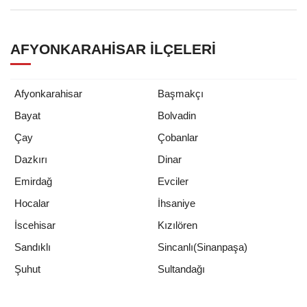
AFYONKARAHISAR İLÇELERI
Afyonkarahisar
Başmakçı
Bayat
Bolvadin
Çay
Çobanlar
Dazkırı
Dinar
Emirdağ
Evciler
Hocalar
İhsaniye
İscehisar
Kızılören
Sandıklı
Sincanlı(Sinanpaşa)
Sultandağı
Şuhut