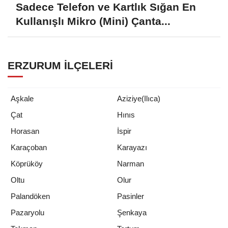
Sadece Telefon ve Kartlık Sığan En
Kullanışlı Mikro (Mini) Çanta...
ERZURUM İLÇELERI
Aşkale
Aziziye(Ilıca)
Çat
Hınıs
Horasan
İspir
Karaçoban
Karayazı
Köprüköy
Narman
Oltu
Olur
Palandöken
Pasinler
Pazaryolu
Şenkaya