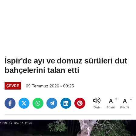
İspir'de ayı ve domuz sürüleri dut
bahçelerini talan etti
09 Temmuz 2026 - 09:25
ÇEVRE
A
A
Büyüt
Küçült
Dinle