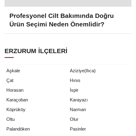
Profesyonel Cilt Bakımında Doğru
Ürün Seçimi Neden Önemlidir?
ERZURUM İLÇELERI
Aşkale
Aziziye(Ilıca)
Çat
Hınıs
Horasan
İspir
Karaçoban
Karayazı
Köprüköy
Narman
Oltu
Olur
Palandöken
Pasinler