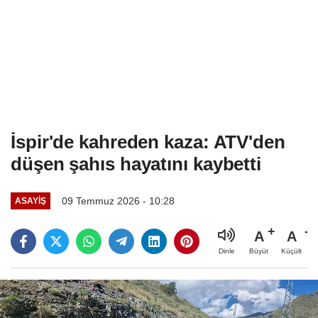
İspir'de kahreden kaza: ATV'den
düşen şahıs hayatını kaybetti
09 Temmuz 2026 - 10:28
ASAYIŞ
A
A
Büyüt
Küçült
Dinle