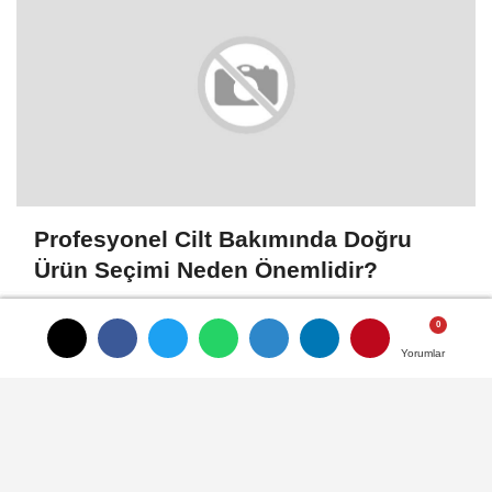
Profesyonel Cilt Bakımında Doğru
Ürün Seçimi Neden Önemlidir?
Yorumlar
Yorumlar
Yorumlar
KAYSERI İLÇELERI
Akkışla
Bünyan
Develi
Felahiye