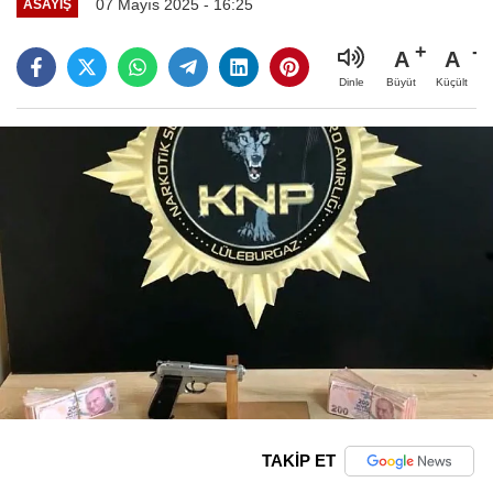
07 Mayıs 2025 - 16:25
ASAYIŞ
A
A
Büyüt
Küçült
Dinle
TAKİP ET