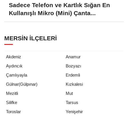
Sadece Telefon ve Kartlık Sığan En
Kullanışlı Mikro (Mini) Çanta...
MERSIN İLÇELERI
Akdeniz
Anamur
Aydıncık
Bozyazı
Çamlıyayla
Erdemli
Gülnar(Gülpınar)
Kızkalesi
Mezitli
Mut
Silifke
Tarsus
Yenişehir
Toroslar