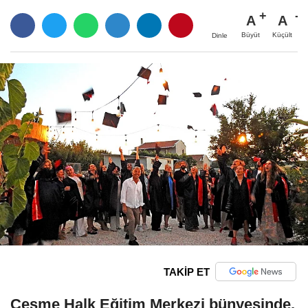
A
A
Büyüt
Küçült
Dinle
TAKİP ET
Çeşme Halk Eğitim Merkezi bünyesinde,