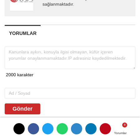
sağlanmaktadır.
YORUMLAR
Gönder
ANASAYFAYA DÖNMEK İÇİN TIKLAYINIZ
Yorumlar
Yorumlar