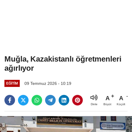
Muğla, Kazakistanlı öğretmenleri
ağırlıyor
09 Temmuz 2026 - 10:19
EĞITIM
A
A
Büyüt
Küçült
Dinle