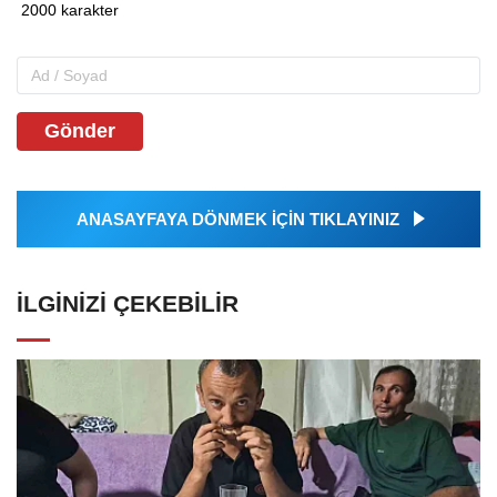
Gönder
ANASAYFAYA DÖNMEK İÇİN TIKLAYINIZ
İLGINIZI ÇEKEBILIR