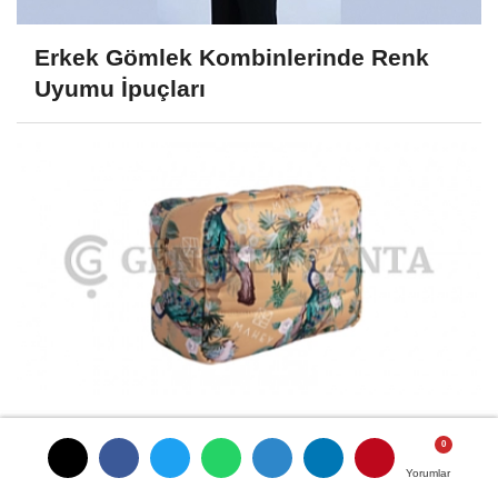
Erkek Gömlek Kombinlerinde Renk
Uyumu İpuçları
Sadece Telefon ve Kartlık Sığan En
Kullanışlı Mikro (Mini) Çanta...
Yorumlar
Yorumlar