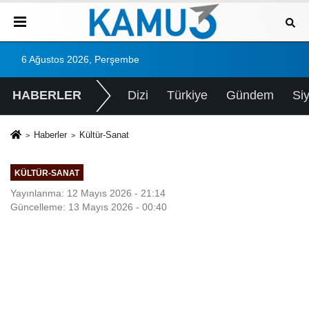
6 Ağustos 2026, Perşembe
HABERLER
Dizi
Türkiye
Gündem
Si
Haberler
Kültür-Sanat
KÜLTÜR-SANAT
Yayınlanma: 12 Mayıs 2026 - 21:14
Güncelleme: 13 Mayıs 2026 - 00:40