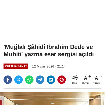
'Muğlalı Şâhidî İbrahim Dede ve
Muhiti' yazma eser sergisi açıldı
12 Mayıs 2026 - 21:14
KÜLTÜR-SANAT
A
A
Büyüt
Küçült
Dinle