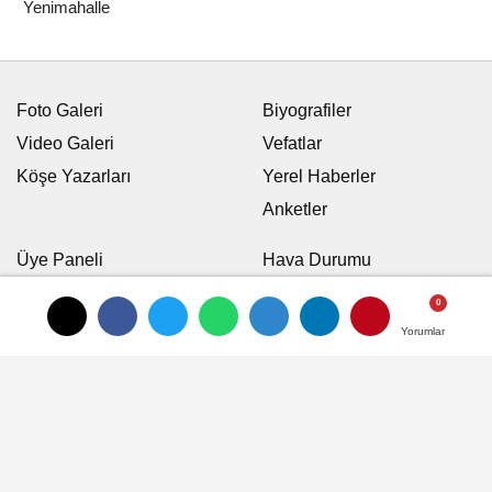
Yenimahalle
Foto Galeri
Biyografiler
Video Galeri
Vefatlar
Köşe Yazarları
Yerel Haberler
Anketler
Üye Paneli
Hava Durumu
Günün Haberleri
Nöbetci Eczaneler
Arşiv
Namaz Vakitleri
Yorumlar
Yorumlar
Karikatürler