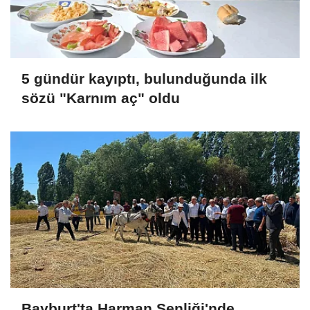
5 gündür kayıptı, bulunduğunda ilk
sözü "Karnım aç" oldu
Bayburt'ta Harman Şenliği'nde