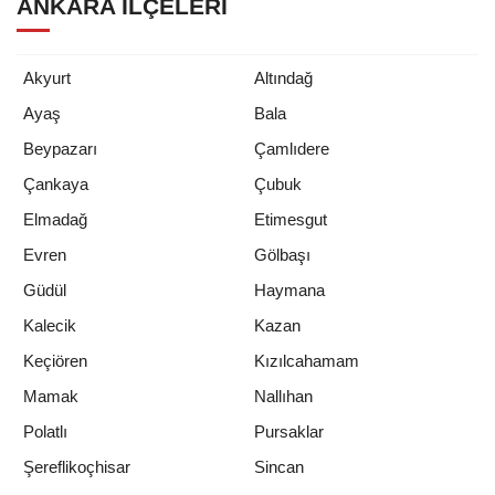
ANKARA İLÇELERI
Akyurt
Altındağ
Ayaş
Bala
Beypazarı
Çamlıdere
Çankaya
Çubuk
Elmadağ
Etimesgut
Evren
Gölbaşı
Güdül
Haymana
Kalecik
Kazan
Keçiören
Kızılcahamam
Mamak
Nallıhan
Polatlı
Pursaklar
Şereflikoçhisar
Sincan