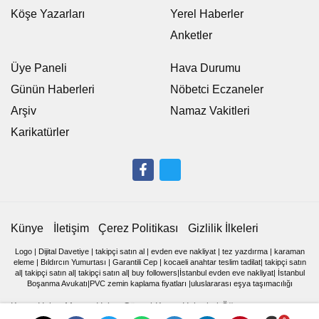
Köşe Yazarları
Yerel Haberler
Anketler
Üye Paneli
Hava Durumu
Günün Haberleri
Nöbetci Eczaneler
Arşiv
Namaz Vakitleri
Karikatürler
Künye
İletişim
Çerez Politikası
Gizlilik İlkeleri
Logo
|
Dijital Davetiye
|
takipçi satın al
|
evden eve nakliyat
|
tez yazdırma
|
karaman
eleme
|
Bıldırcın Yumurtası
|
Garantili Cep
|
kocaeli anahtar teslim tadilat
|
takipçi satın
al
|
takipçi satın al
|
takipçi satın al
|
buy followers
|
İstanbul evden eve nakliyat
|
İstanbul
Boşanma Avukatı
|
PVC zemin kaplama fiyatları
|
uluslararası eşya taşımacılığı
Kamu Haber Memur Haber Güncel Kamu Haberleri Öğretmen,