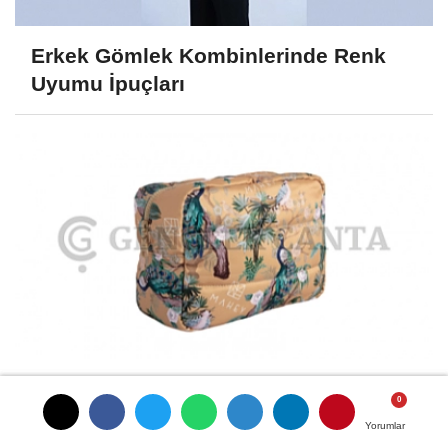
Erkek Gömlek Kombinlerinde Renk
Uyumu İpuçları
Sadece Telefon ve Kartlık Sığan En
Kullanışlı Mikro (Mini) Çanta...
Yorumlar
Yorumlar