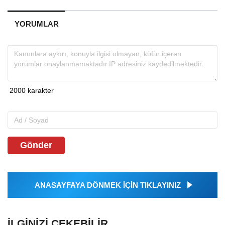
YORUMLAR
Gönder
ANASAYFAYA DÖNMEK İÇİN TIKLAYINIZ
İLGINIZI ÇEKEBILIR